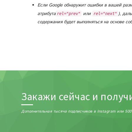
Если Google обнаружит ошибки в вашей разм
атрибута
или
), дал
rel="prev"
rel="next"
содержания будет выполняться на основе соб
Закажи сейчас и получ
Дополнительная тысяча подписчиков в Instagram или 500