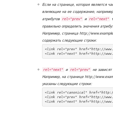
Если на странице, которая является ча
влияющие на ее содержание, например
атрибутов
и
т
rel="prev"
rel="next"
правильно определить значения атрибу
Например, страница http://www.example
содержать следующие строки:
<link rel="prev" href="http://www.
и
не зависят
rel="next"
rel="prev"
Например, на странице http://www.examp
указаны следующие строки:
<link rel="canonical" href="http:/
<link rel="prev" href="http://www.