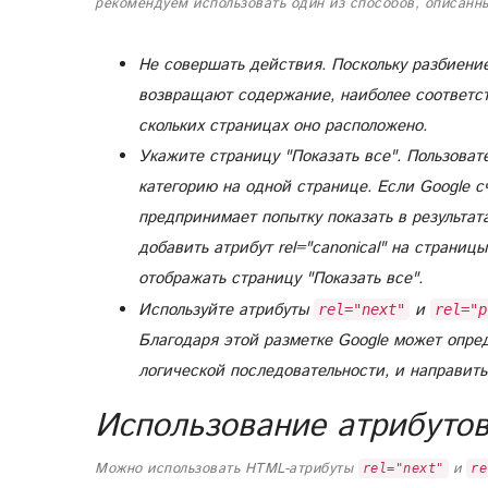
рекомендуем использовать один из способов, описанн
Не совершать действия.
Поскольку разбиение
возвращают содержание, наиболее соответст
скольких страницах оно расположено.
Укажите страницу "Показать все".
Пользовате
категорию на одной странице. Если Google с
предпринимает попытку показать в результат
добавить атрибут rel="canonical" на страниц
отображать страницу "Показать все".
Используйте атрибуты
и
rel="next"
rel="p
Благодаря этой разметке Google может опре
логической последовательности, и направить
Использование атрибутов 
Можно использовать HTML-атрибуты
и
rel="next"
re