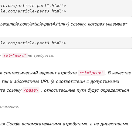
le.com/article-part1.html">

example.com/article-part4.html>) ссылку, которая указывает
ple.com/article-part3.html">
ут
не требуется.
rel="next"
к синтаксический вариант атрибута
. В качестве
rel="prev"
, так и абсолютные URL (в соответствии с допустимыми
нте ссылку
, относительные пути будут определяться
<base>
внимание.
я Google вспомогательными атрибутами, а не директивами.