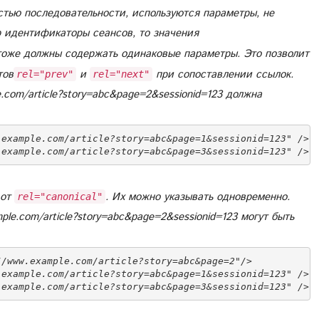
стью последовательности, используются параметры, не
 идентификаторы сеансов, то значения
оже должны содержать одинаковые параметры. Это позволит
тов
и
при сопоставлении ссылок.
rel="prev"
rel="next"
.com/article?story=abc&page=2&sessionid=123 должна
example.com/article?story=abc&page=1&sessionid=123" />

 от
. Их можно указывать одновременно.
rel="canonical"
le.com/article?story=abc&page=2&sessionid=123 могут быть
/www.example.com/article?story=abc&page=2"/>

example.com/article?story=abc&page=1&sessionid=123" />
